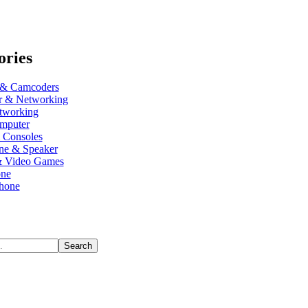
ories
 & Camcoders
r & Networking
tworking
mputer
 Consoles
ne & Speaker
& Video Games
one
hone
Search