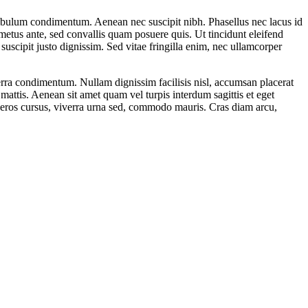
estibulum condimentum. Aenean nec suscipit nibh. Phasellus nec lacus id
metus ante, sed convallis quam posuere quis. Ut tincidunt eleifend
suscipit justo dignissim. Sed vitae fringilla enim, nec ullamcorper
verra condimentum. Nullam dignissim facilisis nisl, accumsan placerat
 mattis. Aenean sit amet quam vel turpis interdum sagittis et eget
s eros cursus, viverra urna sed, commodo mauris. Cras diam arcu,