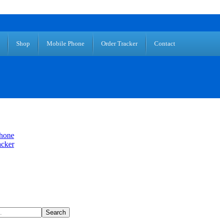
Shop
Mobile Phone
Order Tracker
Contact
hone
acker
Search