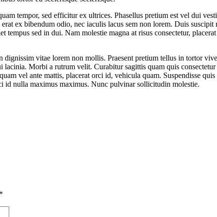
 quam tempor, sed efficitur ex ultrices. Phasellus pretium est vel dui v
, erat ex bibendum odio, nec iaculis lacus sem non lorem. Duis suscipit 
iet tempus sed in dui. Nam molestie magna at risus consectetur, placerat 
n dignissim vitae lorem non mollis. Praesent pretium tellus in tortor vi
i lacinia. Morbi a rutrum velit. Curabitur sagittis quam quis consectetur
quam vel ante mattis, placerat orci id, vehicula quam. Suspendisse qui
rci id nulla maximus maximus. Nunc pulvinar sollicitudin molestie.
*