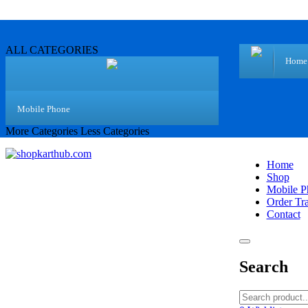
ALL CATEGORIES
Home
Mobile Phone
More Categories
Less Categories
Home
Shop
Mobile P
Order Tr
Contact
Search