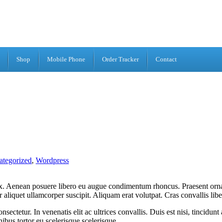
Shop
Mobile Phone
Order Tracker
Contact
ategorized
,
Wordpress
 ex. Aenean posuere libero eu augue condimentum rhoncus. Praesent ornar
iquet ullamcorper suscipit. Aliquam erat volutpat. Cras convallis libero 
ectetur. In venenatis elit ac ultrices convallis. Duis est nisi, tincidunt 
nibus tortor eu scelerisque scelerisque.