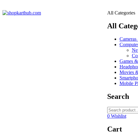
All Categories
All Categ
Cameras
Compute
Ne
Co
Games &
Headpho
Movies 
Smartph
Mobile P
Search
0
Wishlist
Cart